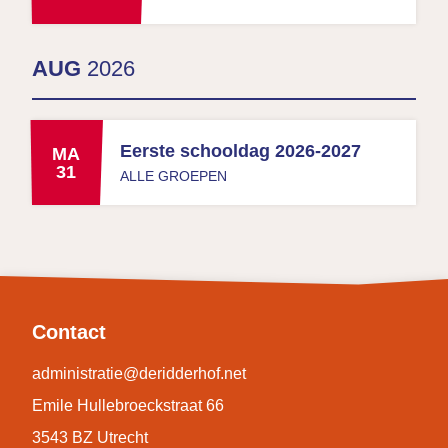
AUG
2026
Eerste schooldag 2026-2027
MA
31
ALLE GROEPEN
Contact
administratie@deridderhof.net
Emile Hullebroeckstraat 66
3543 BZ Utrecht