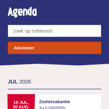
Agenda
Abonneer
JUL
2026
Zomervakantie
18
JUL.
30
AUG.
ALLE GROEPEN